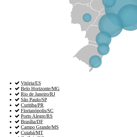

Vitória/ES

Belo Horizonte/MG

Rio de Janeiro/RJ

São Paulo/SP

Curitiba/PR

Florianópolis/SC

Porto Alegre/RS

Brasília/DF

Campo Grande/MS

Cuiabá/MT