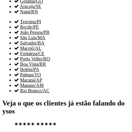

Goiânia/GO

Aracaju/SE

Natal/RN

Teresina/PI

Recife/PE

João Pessoa/PB

São Luis/MA

Salvador/BA

Maceió/AL

Fortaleza/CE

Porto Velho/RO

Boa Vista/RR

Belém/PA

Palmas/TO

Macapá/AP

Manaus/AM

Rio Branco/AC
Veja o que os clientes já estão falando do
ysos
★★★★★
★★★★★