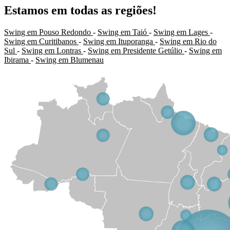
Estamos em todas as regiões!
Swing em Pouso Redondo
-
Swing em Taió
-
Swing em Lages
-
Swing em Curitibanos
-
Swing em Ituporanga
-
Swing em Rio do
Sul
-
Swing em Lontras
-
Swing em Presidente Getúlio
-
Swing em
Ibirama
-
Swing em Blumenau