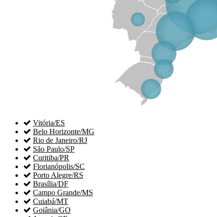

Vitória/ES

Belo Horizonte/MG

Rio de Janeiro/RJ

São Paulo/SP

Curitiba/PR

Florianópolis/SC

Porto Alegre/RS

Brasília/DF

Campo Grande/MS

Cuiabá/MT

Goiânia/GO