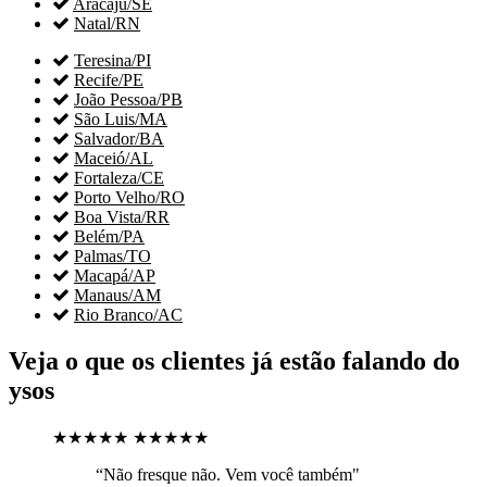

Aracaju/SE

Natal/RN

Teresina/PI

Recife/PE

João Pessoa/PB

São Luis/MA

Salvador/BA

Maceió/AL

Fortaleza/CE

Porto Velho/RO

Boa Vista/RR

Belém/PA

Palmas/TO

Macapá/AP

Manaus/AM

Rio Branco/AC
Veja o que os clientes já estão falando do
ysos
★★★★★
★★★★★
“Não fresque não. Vem você também"