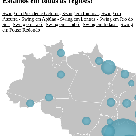
Estamos em todas as regiões!
Swing em Presidente Getúlio
-
Swing em Ibirama
-
Swing em
Ascurra
-
Swing em Apiúna
-
Swing em Lontras
-
Swing em Rio do
Sul
-
Swing em Taió
-
Swing em Timbó
-
Swing em Indaial
-
Swing
em Pouso Redondo