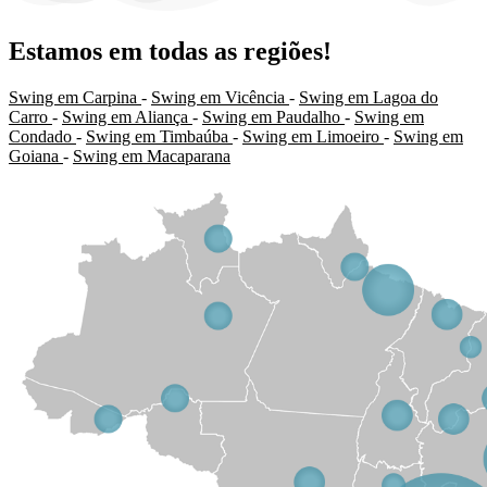
Estamos em todas as regiões!
Swing em Carpina
-
Swing em Vicência
-
Swing em Lagoa do
Carro
-
Swing em Aliança
-
Swing em Paudalho
-
Swing em
Condado
-
Swing em Timbaúba
-
Swing em Limoeiro
-
Swing em
Goiana
-
Swing em Macaparana