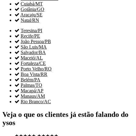

Cuiabá/MT

Goiânia/GO

Aracaju/SE

Natal/RN

Teresina/PI

Recife/PE

João Pessoa/PB

São Luis/MA

Salvador/BA

Maceió/AL

Fortaleza/CE

Porto Velho/RO

Boa Vista/RR

Belém/PA

Palmas/TO

Macapá/AP

Manaus/AM

Rio Branco/AC
Veja o que os clientes já estão falando do
ysos
★★★★★
★★★★★