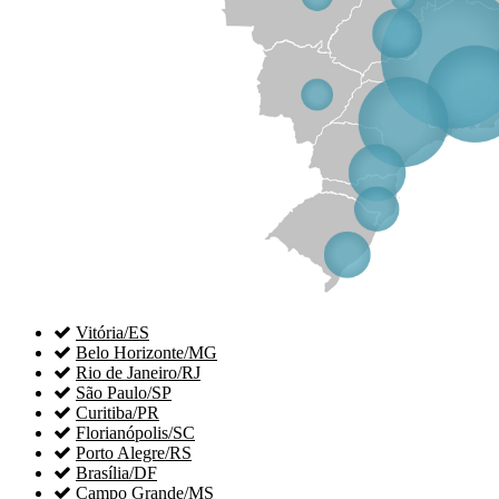

Vitória/ES

Belo Horizonte/MG

Rio de Janeiro/RJ

São Paulo/SP

Curitiba/PR

Florianópolis/SC

Porto Alegre/RS

Brasília/DF

Campo Grande/MS