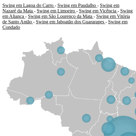
Swing em Lagoa do Carro
-
Swing em Paudalho
-
Swing em
Nazaré da Mata
-
Swing em Limoeiro
-
Swing em Vicência
-
Swing
em Aliança
-
Swing em São Lourenço da Mata
-
Swing em Vitória
de Santo Antão
-
Swing em Jaboatão dos Guararapes
-
Swing em
Condado