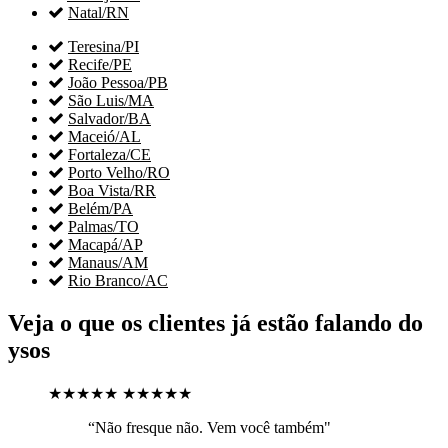

Natal/RN

Teresina/PI

Recife/PE

João Pessoa/PB

São Luis/MA

Salvador/BA

Maceió/AL

Fortaleza/CE

Porto Velho/RO

Boa Vista/RR

Belém/PA

Palmas/TO

Macapá/AP

Manaus/AM

Rio Branco/AC
Veja o que os clientes já estão falando do
ysos
★★★★★
★★★★★
“Não fresque não. Vem você também"