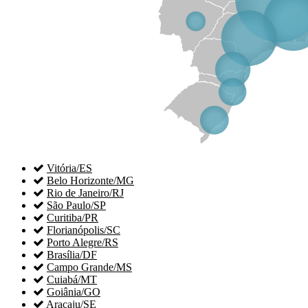

Vitória/ES

Belo Horizonte/MG

Rio de Janeiro/RJ

São Paulo/SP

Curitiba/PR

Florianópolis/SC

Porto Alegre/RS

Brasília/DF

Campo Grande/MS

Cuiabá/MT

Goiânia/GO

Aracaju/SE