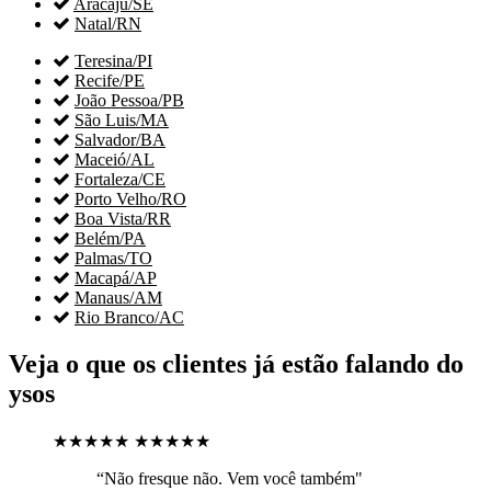

Aracaju/SE

Natal/RN

Teresina/PI

Recife/PE

João Pessoa/PB

São Luis/MA

Salvador/BA

Maceió/AL

Fortaleza/CE

Porto Velho/RO

Boa Vista/RR

Belém/PA

Palmas/TO

Macapá/AP

Manaus/AM

Rio Branco/AC
Veja o que os clientes já estão falando do
ysos
★★★★★
★★★★★
“Não fresque não. Vem você também"