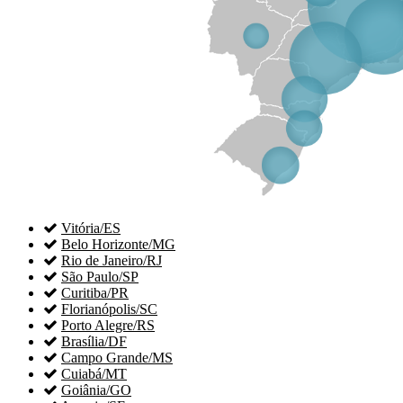

Vitória/ES

Belo Horizonte/MG

Rio de Janeiro/RJ

São Paulo/SP

Curitiba/PR

Florianópolis/SC

Porto Alegre/RS

Brasília/DF

Campo Grande/MS

Cuiabá/MT

Goiânia/GO