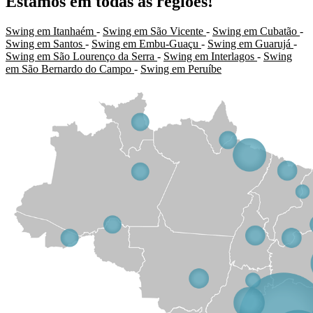
Estamos em todas as regiões!
Swing em Itanhaém
-
Swing em São Vicente
-
Swing em Cubatão
-
Swing em Santos
-
Swing em Embu-Guaçu
-
Swing em Guarujá
-
Swing em São Lourenço da Serra
-
Swing em Interlagos
-
Swing
em São Bernardo do Campo
-
Swing em Peruíbe