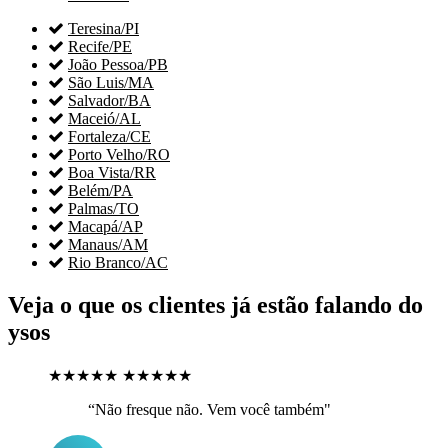

Teresina/PI

Recife/PE

João Pessoa/PB

São Luis/MA

Salvador/BA

Maceió/AL

Fortaleza/CE

Porto Velho/RO

Boa Vista/RR

Belém/PA

Palmas/TO

Macapá/AP

Manaus/AM

Rio Branco/AC
Veja o que os clientes já estão falando do
ysos
★★★★★
★★★★★
“Não fresque não. Vem você também"