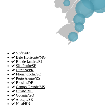

Vitória/ES

Belo Horizonte/MG

Rio de Janeiro/RJ

São Paulo/SP

Curitiba/PR

Florianópolis/SC

Porto Alegre/RS

Brasília/DF

Campo Grande/MS

Cuiabá/MT

Goiânia/GO

Aracaju/SE

Natal/RN