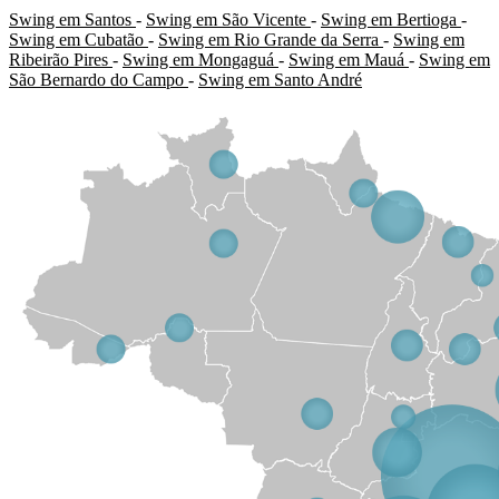
Swing em Santos
-
Swing em São Vicente
-
Swing em Bertioga
-
Swing em Cubatão
-
Swing em Rio Grande da Serra
-
Swing em
Ribeirão Pires
-
Swing em Mongaguá
-
Swing em Mauá
-
Swing em
São Bernardo do Campo
-
Swing em Santo André