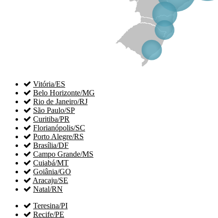

Vitória/ES

Belo Horizonte/MG

Rio de Janeiro/RJ

São Paulo/SP

Curitiba/PR

Florianópolis/SC

Porto Alegre/RS

Brasília/DF

Campo Grande/MS

Cuiabá/MT

Goiânia/GO

Aracaju/SE

Natal/RN

Teresina/PI

Recife/PE