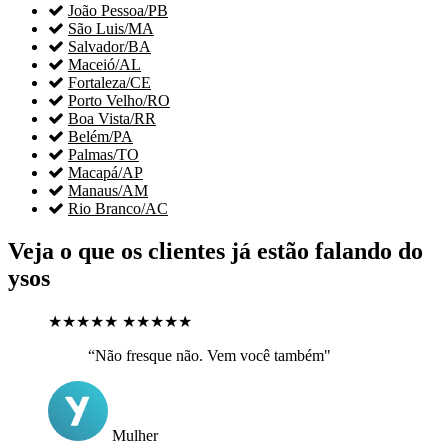

João Pessoa/PB

São Luis/MA

Salvador/BA

Maceió/AL

Fortaleza/CE

Porto Velho/RO

Boa Vista/RR

Belém/PA

Palmas/TO

Macapá/AP

Manaus/AM

Rio Branco/AC
Veja o que os clientes já estão falando do
ysos
★★★★★
★★★★★
“Não fresque não. Vem você também"
Mulher