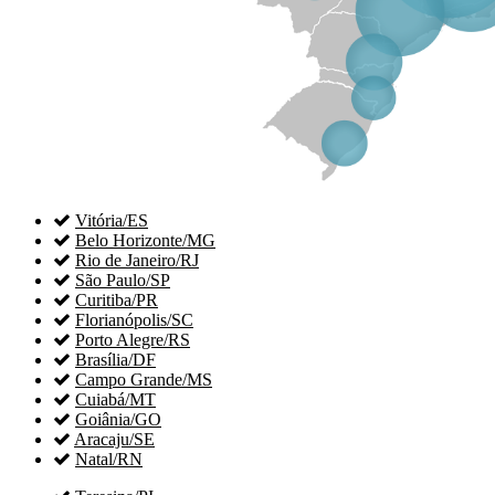

Vitória/ES

Belo Horizonte/MG

Rio de Janeiro/RJ

São Paulo/SP

Curitiba/PR

Florianópolis/SC

Porto Alegre/RS

Brasília/DF

Campo Grande/MS

Cuiabá/MT

Goiânia/GO

Aracaju/SE

Natal/RN