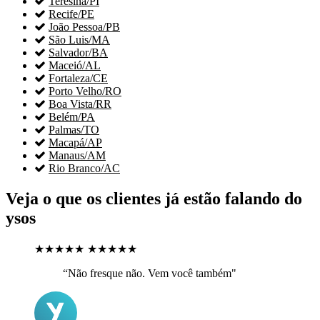

Teresina/PI

Recife/PE

João Pessoa/PB

São Luis/MA

Salvador/BA

Maceió/AL

Fortaleza/CE

Porto Velho/RO

Boa Vista/RR

Belém/PA

Palmas/TO

Macapá/AP

Manaus/AM

Rio Branco/AC
Veja o que os clientes já estão falando do
ysos
★★★★★
★★★★★
“Não fresque não. Vem você também"