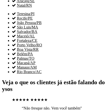

Aracaju/SE

Natal/RN

Teresina/PI

Recife/PE

João Pessoa/PB

São Luis/MA

Salvador/BA

Maceió/AL

Fortaleza/CE

Porto Velho/RO

Boa Vista/RR

Belém/PA

Palmas/TO

Macapá/AP

Manaus/AM

Rio Branco/AC
Veja o que os clientes já estão falando do
ysos
★★★★★
★★★★★
“Não fresque não. Vem você também"