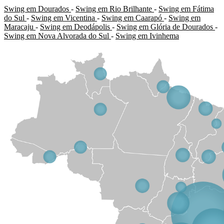
Swing em Dourados
-
Swing em Rio Brilhante
-
Swing em Fátima
do Sul
-
Swing em Vicentina
-
Swing em Caarapó
-
Swing em
Maracaju
-
Swing em Deodápolis
-
Swing em Glória de Dourados
-
Swing em Nova Alvorada do Sul
-
Swing em Ivinhema