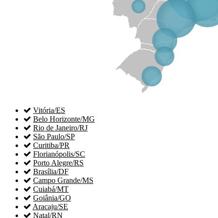

Vitória/ES

Belo Horizonte/MG

Rio de Janeiro/RJ

São Paulo/SP

Curitiba/PR

Florianópolis/SC

Porto Alegre/RS

Brasília/DF

Campo Grande/MS

Cuiabá/MT

Goiânia/GO

Aracaju/SE

Natal/RN