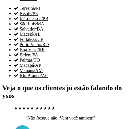

Teresina/PI

Recife/PE

João Pessoa/PB

São Luis/MA

Salvador/BA

Maceió/AL

Fortaleza/CE

Porto Velho/RO

Boa Vista/RR

Belém/PA

Palmas/TO

Macapá/AP

Manaus/AM

Rio Branco/AC
Veja o que os clientes já estão falando do
ysos
★★★★★
★★★★★
“Não fresque não. Vem você também"