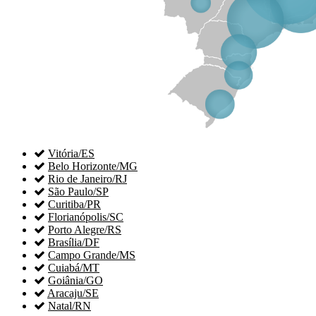

Vitória/ES

Belo Horizonte/MG

Rio de Janeiro/RJ

São Paulo/SP

Curitiba/PR

Florianópolis/SC

Porto Alegre/RS

Brasília/DF

Campo Grande/MS

Cuiabá/MT

Goiânia/GO

Aracaju/SE

Natal/RN