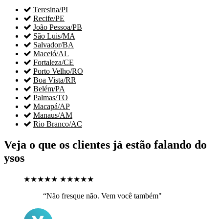

Teresina/PI

Recife/PE

João Pessoa/PB

São Luis/MA

Salvador/BA

Maceió/AL

Fortaleza/CE

Porto Velho/RO

Boa Vista/RR

Belém/PA

Palmas/TO

Macapá/AP

Manaus/AM

Rio Branco/AC
Veja o que os clientes já estão falando do
ysos
★★★★★
★★★★★
“Não fresque não. Vem você também"