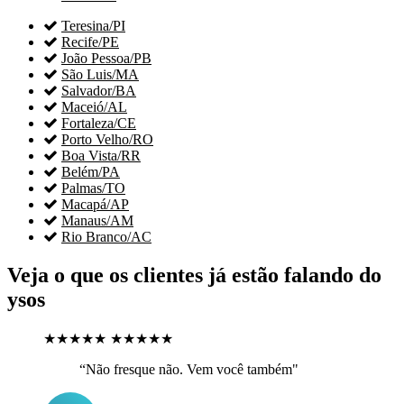

Teresina/PI

Recife/PE

João Pessoa/PB

São Luis/MA

Salvador/BA

Maceió/AL

Fortaleza/CE

Porto Velho/RO

Boa Vista/RR

Belém/PA

Palmas/TO

Macapá/AP

Manaus/AM

Rio Branco/AC
Veja o que os clientes já estão falando do
ysos
★★★★★
★★★★★
“Não fresque não. Vem você também"