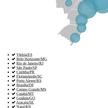

Vitória/ES

Belo Horizonte/MG

Rio de Janeiro/RJ

São Paulo/SP

Curitiba/PR

Florianópolis/SC

Porto Alegre/RS

Brasília/DF

Campo Grande/MS

Cuiabá/MT

Goiânia/GO

Aracaju/SE

Natal/RN