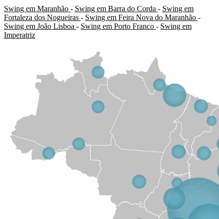
Swing em Maranhão
-
Swing em Barra do Corda
-
Swing em
Fortaleza dos Nogueiras
-
Swing em Feira Nova do Maranhão
-
Swing em João Lisboa
-
Swing em Porto Franco
-
Swing em
Imperatriz