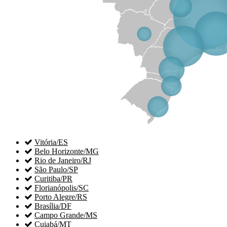

Vitória/ES

Belo Horizonte/MG

Rio de Janeiro/RJ

São Paulo/SP

Curitiba/PR

Florianópolis/SC

Porto Alegre/RS

Brasília/DF

Campo Grande/MS

Cuiabá/MT