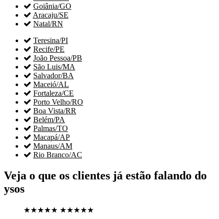

Goiânia/GO

Aracaju/SE

Natal/RN

Teresina/PI

Recife/PE

João Pessoa/PB

São Luis/MA

Salvador/BA

Maceió/AL

Fortaleza/CE

Porto Velho/RO

Boa Vista/RR

Belém/PA

Palmas/TO

Macapá/AP

Manaus/AM

Rio Branco/AC
Veja o que os clientes já estão falando do
ysos
★★★★★
★★★★★