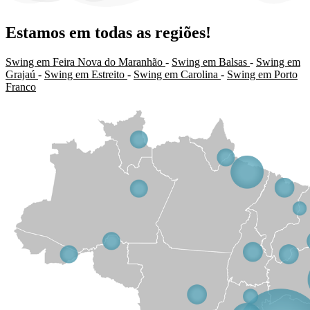
Estamos em todas as regiões!
Swing em Feira Nova do Maranhão
-
Swing em Balsas
-
Swing em
Grajaú
-
Swing em Estreito
-
Swing em Carolina
-
Swing em Porto
Franco