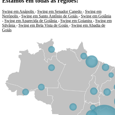
Estamos em todas as regiões!
Swing em Anápolis
-
Swing em Senador Canedo
-
Swing em
Nerópolis
-
Swing em Santo Antônio de Goiás
-
Swing em Goiânia
-
Swing em Aparecida de Goiânia
-
Swing em Goianira
-
Swing em
Silvânia
-
Swing em Bela Vista de Goiás
-
Swing em Abadia de
Goiás