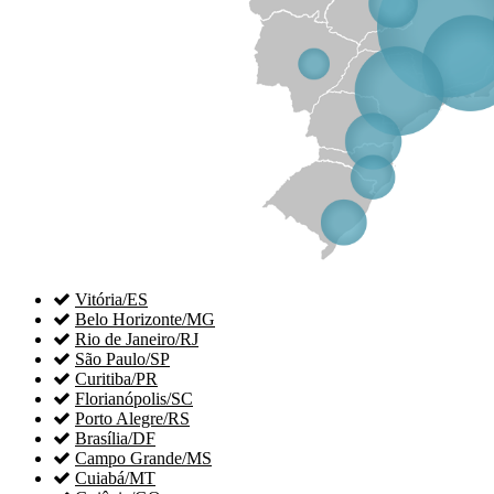

Vitória/ES

Belo Horizonte/MG

Rio de Janeiro/RJ

São Paulo/SP

Curitiba/PR

Florianópolis/SC

Porto Alegre/RS

Brasília/DF

Campo Grande/MS

Cuiabá/MT