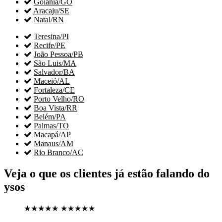

Goiânia/GO

Aracaju/SE

Natal/RN

Teresina/PI

Recife/PE

João Pessoa/PB

São Luis/MA

Salvador/BA

Maceió/AL

Fortaleza/CE

Porto Velho/RO

Boa Vista/RR

Belém/PA

Palmas/TO

Macapá/AP

Manaus/AM

Rio Branco/AC
Veja o que os clientes já estão falando do
ysos
★★★★★
★★★★★