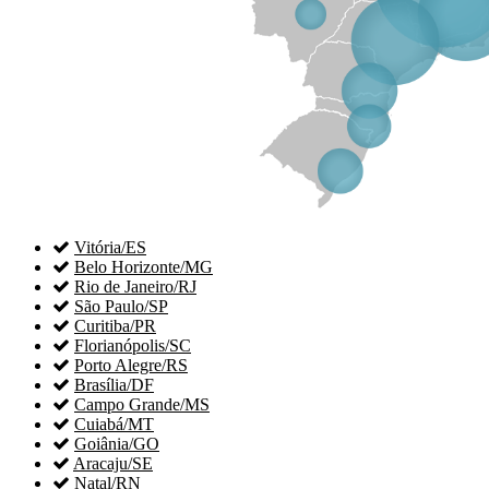

Vitória/ES

Belo Horizonte/MG

Rio de Janeiro/RJ

São Paulo/SP

Curitiba/PR

Florianópolis/SC

Porto Alegre/RS

Brasília/DF

Campo Grande/MS

Cuiabá/MT

Goiânia/GO

Aracaju/SE

Natal/RN