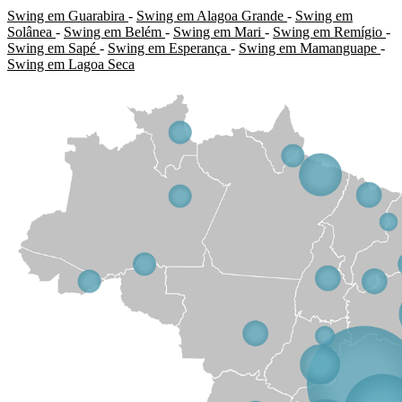
Swing em Guarabira
-
Swing em Alagoa Grande
-
Swing em
Solânea
-
Swing em Belém
-
Swing em Mari
-
Swing em Remígio
-
Swing em Sapé
-
Swing em Esperança
-
Swing em Mamanguape
-
Swing em Lagoa Seca