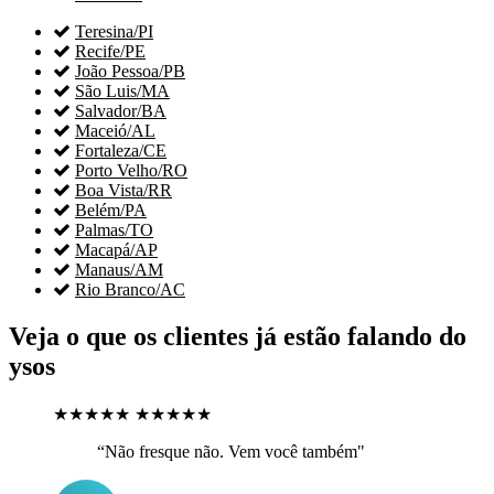

Teresina/PI

Recife/PE

João Pessoa/PB

São Luis/MA

Salvador/BA

Maceió/AL

Fortaleza/CE

Porto Velho/RO

Boa Vista/RR

Belém/PA

Palmas/TO

Macapá/AP

Manaus/AM

Rio Branco/AC
Veja o que os clientes já estão falando do
ysos
★★★★★
★★★★★
“Não fresque não. Vem você também"