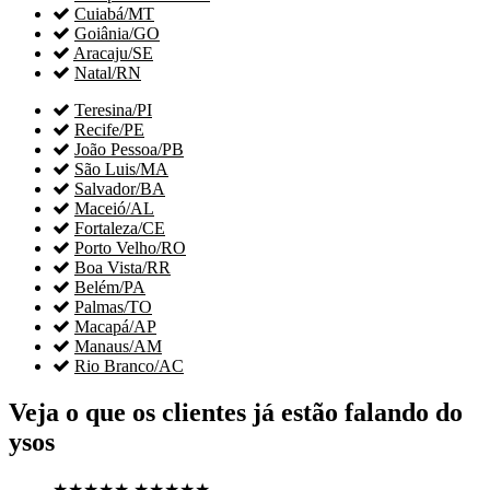

Cuiabá/MT

Goiânia/GO

Aracaju/SE

Natal/RN

Teresina/PI

Recife/PE

João Pessoa/PB

São Luis/MA

Salvador/BA

Maceió/AL

Fortaleza/CE

Porto Velho/RO

Boa Vista/RR

Belém/PA

Palmas/TO

Macapá/AP

Manaus/AM

Rio Branco/AC
Veja o que os clientes já estão falando do
ysos
★★★★★
★★★★★