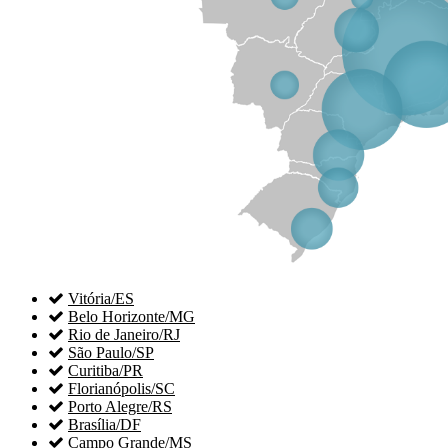

Vitória/ES

Belo Horizonte/MG

Rio de Janeiro/RJ

São Paulo/SP

Curitiba/PR

Florianópolis/SC

Porto Alegre/RS

Brasília/DF

Campo Grande/MS