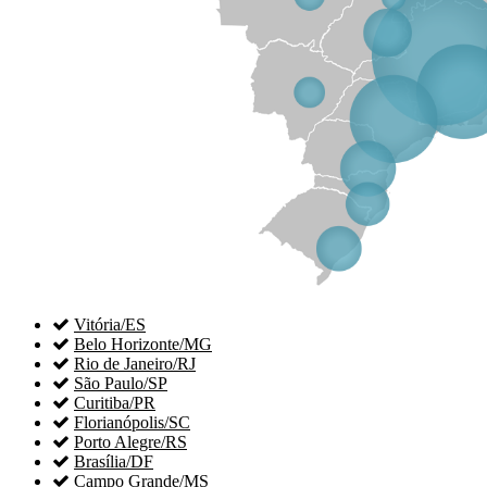

Vitória/ES

Belo Horizonte/MG

Rio de Janeiro/RJ

São Paulo/SP

Curitiba/PR

Florianópolis/SC

Porto Alegre/RS

Brasília/DF

Campo Grande/MS