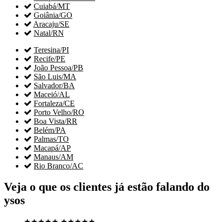

Cuiabá/MT

Goiânia/GO

Aracaju/SE

Natal/RN

Teresina/PI

Recife/PE

João Pessoa/PB

São Luis/MA

Salvador/BA

Maceió/AL

Fortaleza/CE

Porto Velho/RO

Boa Vista/RR

Belém/PA

Palmas/TO

Macapá/AP

Manaus/AM

Rio Branco/AC
Veja o que os clientes já estão falando do
ysos
★★★★★
★★★★★