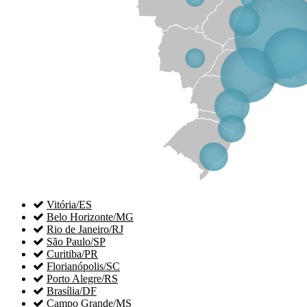

Vitória/ES

Belo Horizonte/MG

Rio de Janeiro/RJ

São Paulo/SP

Curitiba/PR

Florianópolis/SC

Porto Alegre/RS

Brasília/DF

Campo Grande/MS