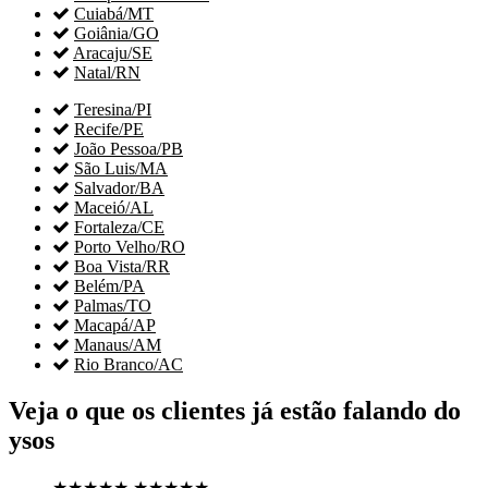

Cuiabá/MT

Goiânia/GO

Aracaju/SE

Natal/RN

Teresina/PI

Recife/PE

João Pessoa/PB

São Luis/MA

Salvador/BA

Maceió/AL

Fortaleza/CE

Porto Velho/RO

Boa Vista/RR

Belém/PA

Palmas/TO

Macapá/AP

Manaus/AM

Rio Branco/AC
Veja o que os clientes já estão falando do
ysos
★★★★★
★★★★★