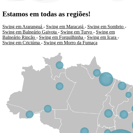
Estamos em todas as regiões!
Swing em Araranguá
-
Swing em Maracajá
-
Swing em Sombrio
-
Swing em Balneário Gaivota
-
Swing em Turvo
-
Swing em
Balneário Rincão
-
Swing em Forquilhinha
-
Swing em Içara
-
Swing em Criciúma
-
Swing em Morro da Fumaça