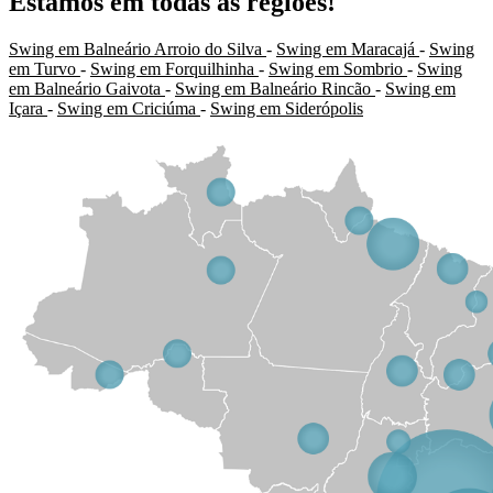
Estamos em todas as regiões!
Swing em Balneário Arroio do Silva
-
Swing em Maracajá
-
Swing
em Turvo
-
Swing em Forquilhinha
-
Swing em Sombrio
-
Swing
em Balneário Gaivota
-
Swing em Balneário Rincão
-
Swing em
Içara
-
Swing em Criciúma
-
Swing em Siderópolis