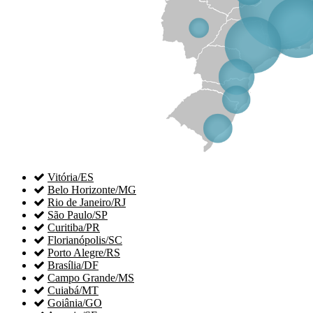

Vitória/ES

Belo Horizonte/MG

Rio de Janeiro/RJ

São Paulo/SP

Curitiba/PR

Florianópolis/SC

Porto Alegre/RS

Brasília/DF

Campo Grande/MS

Cuiabá/MT

Goiânia/GO