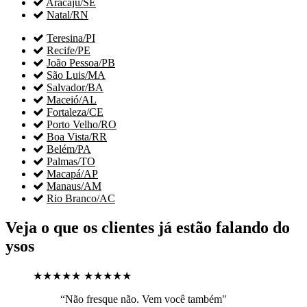

Aracaju/SE

Natal/RN

Teresina/PI

Recife/PE

João Pessoa/PB

São Luis/MA

Salvador/BA

Maceió/AL

Fortaleza/CE

Porto Velho/RO

Boa Vista/RR

Belém/PA

Palmas/TO

Macapá/AP

Manaus/AM

Rio Branco/AC
Veja o que os clientes já estão falando do
ysos
★★★★★
★★★★★
“Não fresque não. Vem você também"