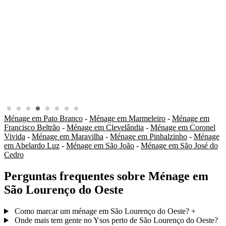
Ménage em Pato Branco
-
Ménage em Marmeleiro
-
Ménage em
Francisco Beltrão
-
Ménage em Clevelândia
-
Ménage em Coronel
Vivida
-
Ménage em Maravilha
-
Ménage em Pinhalzinho
-
Ménage
em Abelardo Luz
-
Ménage em São João
-
Ménage em São José do
Cedro
Perguntas frequentes sobre Ménage em
São Lourenço do Oeste
Como marcar um ménage em São Lourenço do Oeste?
+
Onde mais tem gente no Ysos perto de São Lourenço do Oeste?