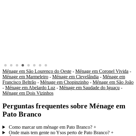
Ménage em São Lourenço do Oeste
-
Ménage em Coronel Vivida
-
Ménage em Marmeleiro
-
Ménage em Clevelândia
-
Ménage em
Francisco Beltrão
-
Ménage em Chopinzinho
-
Ménage em São João
-
Ménage em Abelardo Luz
-
Ménage em Saudade do Iguaçu
-
Ménage em Dois Vizinhos
Perguntas frequentes sobre Ménage em
Pato Branco
Como marcar um ménage em Pato Branco?
+
Onde mais tem gente no Ysos perto de Pato Branco?
+