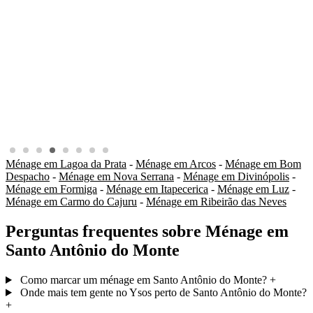
Ménage em Lagoa da Prata
-
Ménage em Arcos
-
Ménage em Bom
Despacho
-
Ménage em Nova Serrana
-
Ménage em Divinópolis
-
Ménage em Formiga
-
Ménage em Itapecerica
-
Ménage em Luz
-
Ménage em Carmo do Cajuru
-
Ménage em Ribeirão das Neves
Perguntas frequentes sobre Ménage em
Santo Antônio do Monte
Como marcar um ménage em Santo Antônio do Monte?
+
Onde mais tem gente no Ysos perto de Santo Antônio do Monte?
+