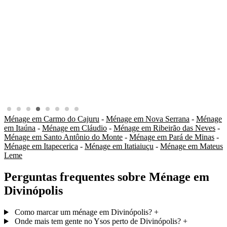
Ménage em Carmo do Cajuru
-
Ménage em Nova Serrana
-
Ménage
em Itaúna
-
Ménage em Cláudio
-
Ménage em Ribeirão das Neves
-
Ménage em Santo Antônio do Monte
-
Ménage em Pará de Minas
-
Ménage em Itapecerica
-
Ménage em Itatiaiuçu
-
Ménage em Mateus
Leme
Perguntas frequentes sobre Ménage em
Divinópolis
Como marcar um ménage em Divinópolis?
+
Onde mais tem gente no Ysos perto de Divinópolis?
+