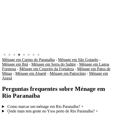
Ménage em Carmo do Paranaíba
-
Ménage em São Gotardo
-
Ménage em Ibiá
-
Ménage em Serra do Salitre
-
Ménage em Lagoa
Formosa
-
Ménage em Cruzeiro da Fortaleza
-
Ménage em Patos de
Minas
-
Ménage em Abaeté
-
Ménage em Patrocínio
-
Ménage em
Araxá
Perguntas frequentes sobre Ménage em
Rio Paranaíba
Como marcar um ménage em Rio Paranaíba?
+
Onde mais tem gente no Ysos perto de Rio Paranaíba?
+