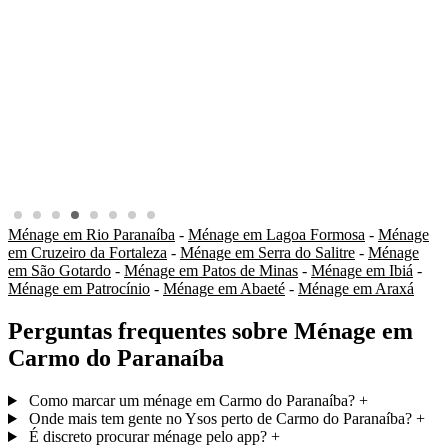
Ménage em Rio Paranaíba
-
Ménage em Lagoa Formosa
-
Ménage
em Cruzeiro da Fortaleza
-
Ménage em Serra do Salitre
-
Ménage
em São Gotardo
-
Ménage em Patos de Minas
-
Ménage em Ibiá
-
Ménage em Patrocínio
-
Ménage em Abaeté
-
Ménage em Araxá
Perguntas frequentes sobre Ménage em
Carmo do Paranaíba
Como marcar um ménage em Carmo do Paranaíba?
+
Onde mais tem gente no Ysos perto de Carmo do Paranaíba?
+
É discreto procurar ménage pelo app?
+