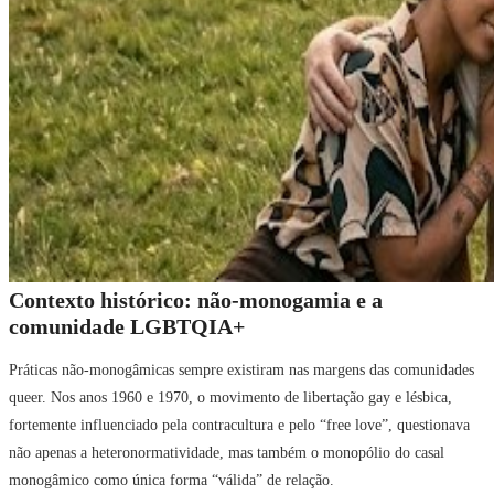
Contexto histórico: não-monogamia e a
comunidade LGBTQIA+
Práticas não-monogâmicas sempre existiram nas margens das comunidades
queer. Nos anos 1960 e 1970, o movimento de libertação gay e lésbica,
fortemente influenciado pela contracultura e pelo “free love”, questionava
não apenas a heteronormatividade, mas também o monopólio do casal
monogâmico como única forma “válida” de relação.