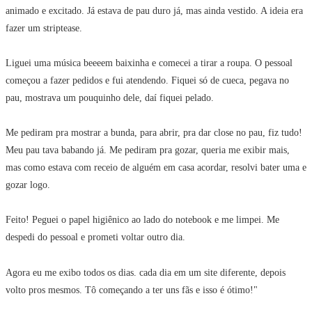
animado e excitado. Já estava de pau duro já, mas ainda vestido. A ideia era
fazer um striptease.
Liguei uma música beeeem baixinha e comecei a tirar a roupa. O pessoal
começou a fazer pedidos e fui atendendo. Fiquei só de cueca, pegava no
pau, mostrava um pouquinho dele, daí fiquei pelado.
Me pediram pra mostrar a bunda, para abrir, pra dar close no pau, fiz tudo!
Meu pau tava babando já. Me pediram pra gozar, queria me exibir mais,
mas como estava com receio de alguém em casa acordar, resolvi bater uma e
gozar logo.
Feito! Peguei o papel higiênico ao lado do notebook e me limpei. Me
despedi do pessoal e prometi voltar outro dia.
Agora eu me exibo todos os dias. cada dia em um site diferente, depois
volto pros mesmos. Tô começando a ter uns fãs e isso é ótimo!"