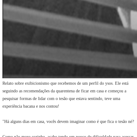
Relato sobre exibicionismo que recebemos de um perfil do ysos. Ele está
seguindo as recomendações da quarentena de ficar em casa e começou a
pesquisar formas de lidar com o tesão que estava sentindo, teve uma
experiência bacana e nos contou!
"Há alguns dias em casa, vocês devem imaginar como é que fica o tesão né?
Como não moro sozinho, acabo tendo um pouco de dificuldade para acessar