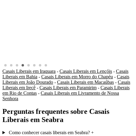
Casais Liberais em Iraquara
-
Casais Liberais em Lençóis
-
Casais
Liberais em Bahia
-
Casais Liberais em Morro do Chapéu
-
Casais
Liberais em João Dourado
-
Casais Liberais em Macaúbas
-
Casais
Liberais em Irecê
-
Casais Liberais em Paramirim
-
Casais Liberais
em Rio de Contas
-
Casais Liberais em Livramento de Nossa
Senhora
Perguntas frequentes sobre Casais
Liberais em Seabra
Como conhecer casais liberais em Seabra?
+