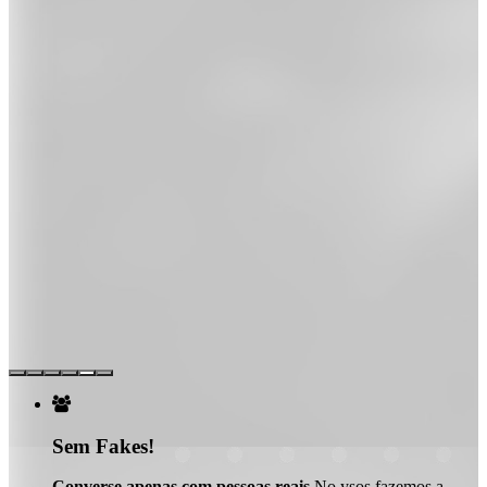

Sem Fakes!
Converse apenas com pessoas reais
No ysos fazemos a