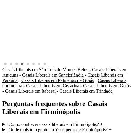
Casais Liberais em São Luís de Montes Belos
-
Casais Liberais em
Anicuns
-
Casais Liberais em Sanclerlândia
-
Casais Liberais em
Paraúna
-
Casais Liberais em Palmeiras de Goiás
-
Casais Liberais
em Indiara
-
Casais Liberais em Cezarina
-
Casais Liberais em Goiás
-
Casais Liberais em Itaberaí
-
Casais Liberais em Trindade
Perguntas frequentes sobre Casais
Liberais em Firminópolis
Como conhecer casais liberais em Firminópolis?
+
Onde mais tem gente no Ysos perto de Firminópolis?
+