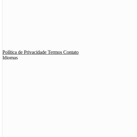
App de Ménage
App de Swing
Política de Privacidade
Termos
Contato
Idiomas