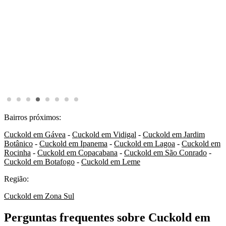
Bairros próximos:
Cuckold em Gávea
-
Cuckold em Vidigal
-
Cuckold em Jardim
Botânico
-
Cuckold em Ipanema
-
Cuckold em Lagoa
-
Cuckold em
Rocinha
-
Cuckold em Copacabana
-
Cuckold em São Conrado
-
Cuckold em Botafogo
-
Cuckold em Leme
Região:
Cuckold em Zona Sul
Perguntas frequentes sobre Cuckold em