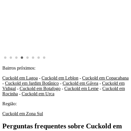
Bairros próximos:
Cuckold em Lagoa
-
Cuckold em Leblon
-
Cuckold em Copacabana
-
Cuckold em Jardim Botânico
-
Cuckold em Gávea
-
Cuckold em
Vidigal
-
Cuckold em Botafogo
-
Cuckold em Leme
-
Cuckold em
Rocinha
-
Cuckold em Urca
Região:
Cuckold em Zona Sul
Perguntas frequentes sobre Cuckold em