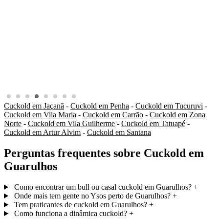
Cuckold em Jaçanã
-
Cuckold em Penha
-
Cuckold em Tucuruvi
-
Cuckold em Vila Maria
-
Cuckold em Carrão
-
Cuckold em Zona
Norte
-
Cuckold em Vila Guilherme
-
Cuckold em Tatuapé
-
Cuckold em Artur Alvim
-
Cuckold em Santana
Perguntas frequentes sobre Cuckold em
Guarulhos
Como encontrar um bull ou casal cuckold em Guarulhos?
+
Onde mais tem gente no Ysos perto de Guarulhos?
+
Tem praticantes de cuckold em Guarulhos?
+
Como funciona a dinâmica cuckold?
+