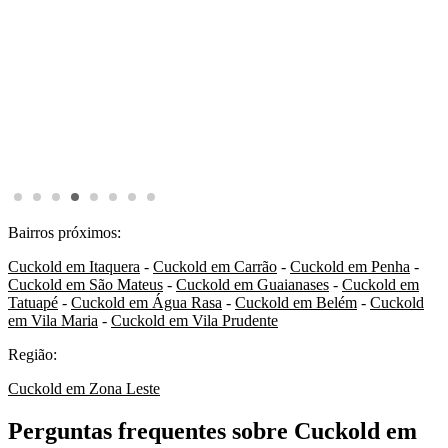
Bairros próximos:
Cuckold em Itaquera
-
Cuckold em Carrão
-
Cuckold em Penha
-
Cuckold em São Mateus
-
Cuckold em Guaianases
-
Cuckold em
Tatuapé
-
Cuckold em Água Rasa
-
Cuckold em Belém
-
Cuckold
em Vila Maria
-
Cuckold em Vila Prudente
Região:
Cuckold em Zona Leste
Perguntas frequentes sobre Cuckold em