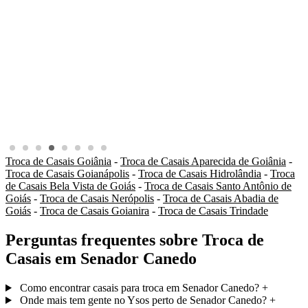
Troca de Casais Goiânia
-
Troca de Casais Aparecida de Goiânia
-
Troca de Casais Goianápolis
-
Troca de Casais Hidrolândia
-
Troca
de Casais Bela Vista de Goiás
-
Troca de Casais Santo Antônio de
Goiás
-
Troca de Casais Nerópolis
-
Troca de Casais Abadia de
Goiás
-
Troca de Casais Goianira
-
Troca de Casais Trindade
Perguntas frequentes sobre Troca de
Casais em Senador Canedo
Como encontrar casais para troca em Senador Canedo?
+
Onde mais tem gente no Ysos perto de Senador Canedo?
+