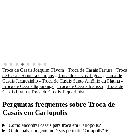
Troca de Casais Joaquim Távora
-
Troca de Casais Fartura
-
Troca
de Casais Siqueira Campos
-
Troca de Casais Taguaí
-
Troca de
Casais Jacarezinho
-
Troca de Casais Santo Antônio da Platina
-
Troca de Casais Itaporanga
-
Troca de Casais Ipaussu
-
Troca de
Casais Piraju
-
Troca de Casais Taquarituba
Perguntas frequentes sobre Troca de
Casais em Carlópolis
Como encontrar casais para troca em Carlópolis?
+
Onde mais tem gente no Ysos perto de Carlópolis?
+