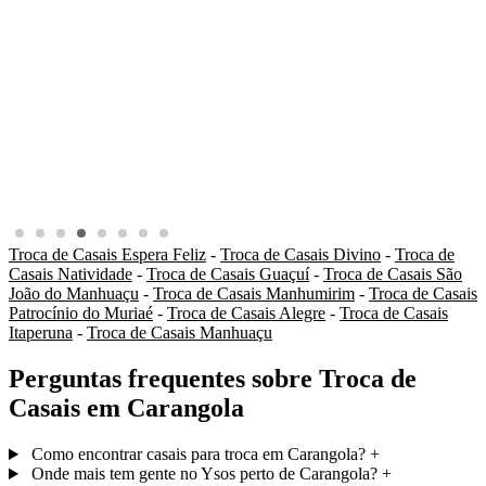
Troca de Casais Espera Feliz
-
Troca de Casais Divino
-
Troca de
Casais Natividade
-
Troca de Casais Guaçuí
-
Troca de Casais São
João do Manhuaçu
-
Troca de Casais Manhumirim
-
Troca de Casais
Patrocínio do Muriaé
-
Troca de Casais Alegre
-
Troca de Casais
Itaperuna
-
Troca de Casais Manhuaçu
Perguntas frequentes sobre Troca de
Casais em Carangola
Como encontrar casais para troca em Carangola?
+
Onde mais tem gente no Ysos perto de Carangola?
+