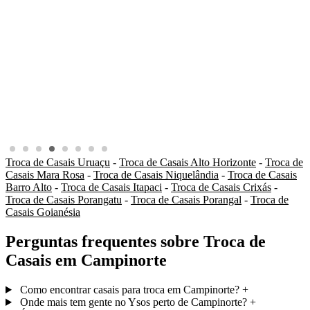
Troca de Casais Uruaçu
-
Troca de Casais Alto Horizonte
-
Troca de
Casais Mara Rosa
-
Troca de Casais Niquelândia
-
Troca de Casais
Barro Alto
-
Troca de Casais Itapaci
-
Troca de Casais Crixás
-
Troca de Casais Porangatu
-
Troca de Casais Porangal
-
Troca de
Casais Goianésia
Perguntas frequentes sobre Troca de
Casais em Campinorte
Como encontrar casais para troca em Campinorte?
+
Onde mais tem gente no Ysos perto de Campinorte?
+