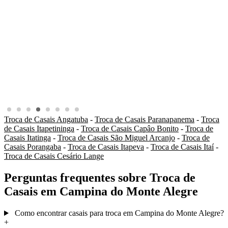
Troca de Casais Angatuba
-
Troca de Casais Paranapanema
-
Troca
de Casais Itapetininga
-
Troca de Casais Capâo Bonito
-
Troca de
Casais Itatinga
-
Troca de Casais São Miguel Arcanjo
-
Troca de
Casais Porangaba
-
Troca de Casais Itapeva
-
Troca de Casais Itaí
-
Troca de Casais Cesário Lange
Perguntas frequentes sobre Troca de
Casais em Campina do Monte Alegre
Como encontrar casais para troca em Campina do Monte Alegre?
+