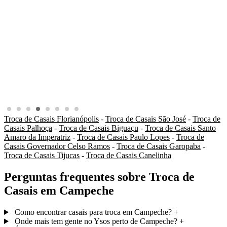
Troca de Casais Florianópolis
-
Troca de Casais São José
-
Troca de
Casais Palhoça
-
Troca de Casais Biguaçu
-
Troca de Casais Santo
Amaro da Imperatriz
-
Troca de Casais Paulo Lopes
-
Troca de
Casais Governador Celso Ramos
-
Troca de Casais Garopaba
-
Troca de Casais Tijucas
-
Troca de Casais Canelinha
Perguntas frequentes sobre Troca de
Casais em Campeche
Como encontrar casais para troca em Campeche?
+
Onde mais tem gente no Ysos perto de Campeche?
+