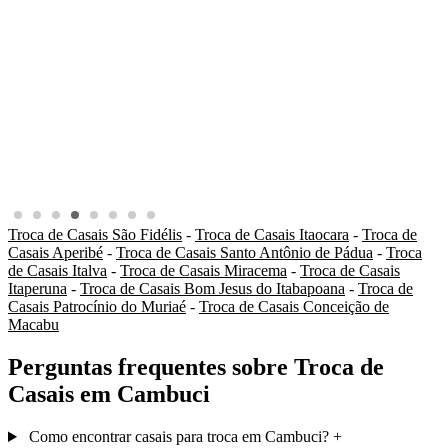
Troca de Casais São Fidélis
-
Troca de Casais Itaocara
-
Troca de
Casais Aperibé
-
Troca de Casais Santo Antônio de Pádua
-
Troca
de Casais Italva
-
Troca de Casais Miracema
-
Troca de Casais
Itaperuna
-
Troca de Casais Bom Jesus do Itabapoana
-
Troca de
Casais Patrocínio do Muriaé
-
Troca de Casais Conceição de
Macabu
Perguntas frequentes sobre Troca de
Casais em Cambuci
Como encontrar casais para troca em Cambuci?
+