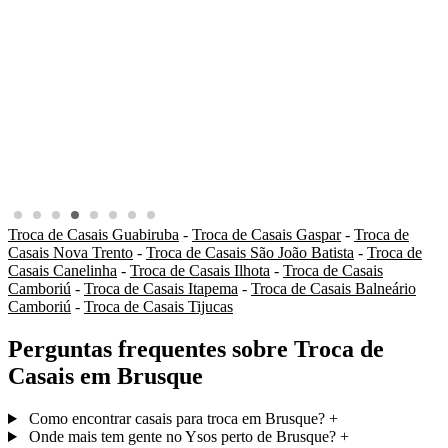
Troca de Casais Guabiruba
-
Troca de Casais Gaspar
-
Troca de
Casais Nova Trento
-
Troca de Casais São João Batista
-
Troca de
Casais Canelinha
-
Troca de Casais Ilhota
-
Troca de Casais
Camboriú
-
Troca de Casais Itapema
-
Troca de Casais Balneário
Camboriú
-
Troca de Casais Tijucas
Perguntas frequentes sobre Troca de
Casais em Brusque
Como encontrar casais para troca em Brusque?
+
Onde mais tem gente no Ysos perto de Brusque?
+