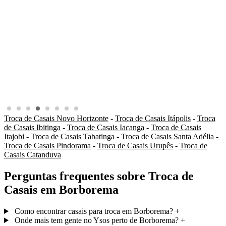
Troca de Casais Novo Horizonte
-
Troca de Casais Itápolis
-
Troca
de Casais Ibitinga
-
Troca de Casais Iacanga
-
Troca de Casais
Itajobi
-
Troca de Casais Tabatinga
-
Troca de Casais Santa Adélia
-
Troca de Casais Pindorama
-
Troca de Casais Urupês
-
Troca de
Casais Catanduva
Perguntas frequentes sobre Troca de
Casais em Borborema
Como encontrar casais para troca em Borborema?
+
Onde mais tem gente no Ysos perto de Borborema?
+