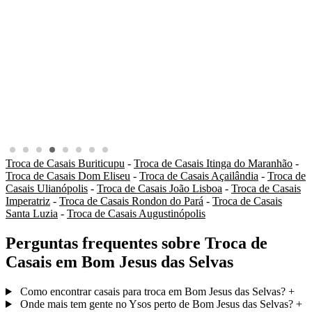
Troca de Casais Buriticupu
-
Troca de Casais Itinga do Maranhão
-
Troca de Casais Dom Eliseu
-
Troca de Casais Açailândia
-
Troca de
Casais Ulianópolis
-
Troca de Casais João Lisboa
-
Troca de Casais
Imperatriz
-
Troca de Casais Rondon do Pará
-
Troca de Casais
Santa Luzia
-
Troca de Casais Augustinópolis
Perguntas frequentes sobre Troca de
Casais em Bom Jesus das Selvas
Como encontrar casais para troca em Bom Jesus das Selvas?
+
Onde mais tem gente no Ysos perto de Bom Jesus das Selvas?
+