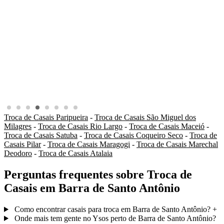
Troca de Casais Paripueira
-
Troca de Casais São Miguel dos
Milagres
-
Troca de Casais Rio Largo
-
Troca de Casais Maceió
-
Troca de Casais Satuba
-
Troca de Casais Coqueiro Seco
-
Troca de
Casais Pilar
-
Troca de Casais Maragogi
-
Troca de Casais Marechal
Deodoro
-
Troca de Casais Atalaia
Perguntas frequentes sobre Troca de
Casais em Barra de Santo Antônio
Como encontrar casais para troca em Barra de Santo Antônio?
+
Onde mais tem gente no Ysos perto de Barra de Santo Antônio?