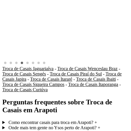
Troca de Casais Jaguariaíva
-
Troca de Casais Wenceslau Braz
-
Troca de Casais Sengés
-
Troca de Casais Piraí do Sul
-
Troca de
Casais Japira
-
Troca de Casais Itararé
-
Troca de Casais Ibaiti
-
Troca de Casais Siqueira Campos
-
Troca de Casais Itaporanga
-
Troca de Casais Curiúva
Perguntas frequentes sobre Troca de
Casais em Arapoti
Como encontrar casais para troca em Arapoti?
+
Onde mais tem gente no Ysos perto de Arapoti?
+