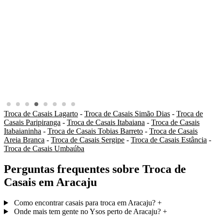
Troca de Casais Lagarto
-
Troca de Casais Simão Dias
-
Troca de
Casais Paripiranga
-
Troca de Casais Itabaiana
-
Troca de Casais
Itabaianinha
-
Troca de Casais Tobias Barreto
-
Troca de Casais
Areia Branca
-
Troca de Casais Sergipe
-
Troca de Casais Estância
-
Troca de Casais Umbaúba
Perguntas frequentes sobre Troca de
Casais em Aracaju
Como encontrar casais para troca em Aracaju?
+
Onde mais tem gente no Ysos perto de Aracaju?
+