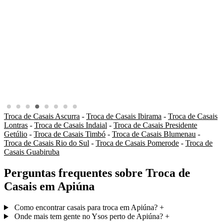
Troca de Casais Ascurra
-
Troca de Casais Ibirama
-
Troca de Casais
Lontras
-
Troca de Casais Indaial
-
Troca de Casais Presidente
Getúlio
-
Troca de Casais Timbó
-
Troca de Casais Blumenau
-
Troca de Casais Rio do Sul
-
Troca de Casais Pomerode
-
Troca de
Casais Guabiruba
Perguntas frequentes sobre Troca de
Casais em Apiúna
Como encontrar casais para troca em Apiúna?
+
Onde mais tem gente no Ysos perto de Apiúna?
+