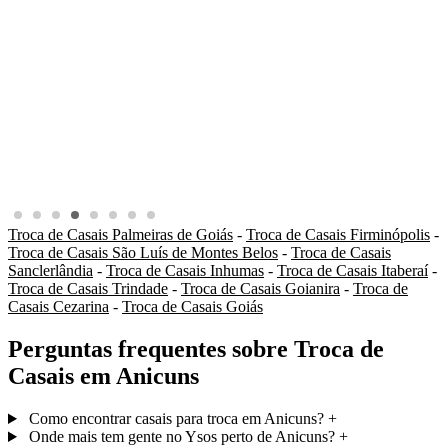
Troca de Casais Palmeiras de Goiás
-
Troca de Casais Firminópolis
-
Troca de Casais São Luís de Montes Belos
-
Troca de Casais
Sanclerlândia
-
Troca de Casais Inhumas
-
Troca de Casais Itaberaí
-
Troca de Casais Trindade
-
Troca de Casais Goianira
-
Troca de
Casais Cezarina
-
Troca de Casais Goiás
Perguntas frequentes sobre Troca de
Casais em Anicuns
Como encontrar casais para troca em Anicuns?
+
Onde mais tem gente no Ysos perto de Anicuns?
+